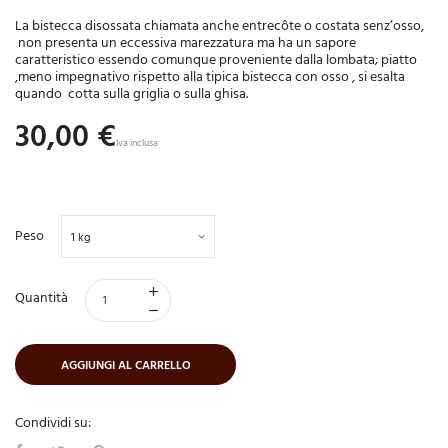
La bistecca disossata chiamata anche entrecôte o costata senz’osso,
non presenta un eccessiva marezzatura ma ha un sapore
caratteristico essendo comunque proveniente dalla lombata; piatto
,meno impegnativo rispetto alla tipica bistecca con osso , si esalta
quando
cotta sulla griglia o sulla ghisa.
30,00 €
Iva inclusa
Peso
Quantità
AGGIUNGI AL CARRELLO
Condividi su: