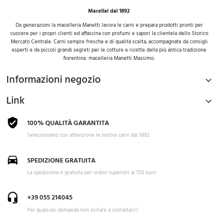
Macellai dal 1892
Da generazioni la macelleria Manetti lavora le carni e prepara prodotti pronti per
cuocere per i propri clienti ed affascina con profumi e sapori la clientela dello Storico
Mercato Centrale. Carni sempre fresche e di qualità scelta, accompagnate da consigli
esperti e da piccoli grandi segreti per le cotture e ricette della più antica tradizione
fiorentina: macelleria Manetti Massimo.
Informazioni negozio
Link
100% QUALITÀ GARANTITA
Selezioniamo con attenzione le nostre carni dal 1892
SPEDIZIONE GRATUITA
La spedizione è gratuita per ordini superiori ai 150 euro
+39 055 214045
Per qualsiasi domanda non esitare a contattarci!