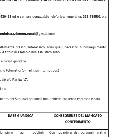
4430483
ed è sempre contattabile telefonicamente al nr.
333 739501
o a
ministrazionemanetti@gmail.com
.
 direttamente presso l’interessato, sono quelli necessari al conseguimento
to. A titolo di esempio non esaustivo sono:
e forma giuridica
ci o telematici (e-mail, sito internet ecc.)
cale e/o Partita IVA
zione
rattamento dei Suoi dati personali non richiede consenso espresso e sarà
BASE GIURIDICA
CONSEGUENZE DEL MANCATO
CONFERIMENTO
dempiere agli obblighi
Con riguardo ai dati personali relativi