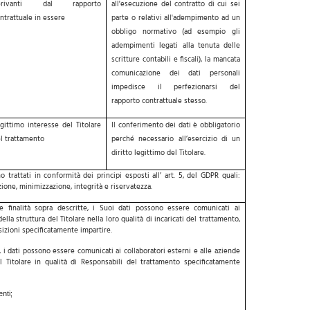
erivanti dal rapporto
all'esecuzione del contratto di cui sei
ntrattuale in essere
parte o relativi all'adempimento ad un
obbligo normativo (ad esempio gli
adempimenti legati alla tenuta delle
scritture contabili e fiscali), la mancata
comunicazione dei dati personali
impedisce il perfezionarsi del
rapporto contrattuale stesso.
gittimo interesse del Titolare
Il conferimento dei dati è obbligatorio
l trattamento
perché necessario all’esercizio di un
diritto legittimo del Titolare.
o trattati in conformità dei principi esposti all’ art. 5, del GDPR quali:
azione, minimizzazione, integrità e riservatezza.
e finalità sopra descritte, i Suoi dati possono essere comunicati ai
ella struttura del Titolare nella loro qualità di incaricati del trattamento,
osizioni specificatamente impartire.
e, i dati possono essere comunicati ai collaboratori esterni e alle aziende
l Titolare in qualità di Responsabili del trattamento specificatamente
nti;