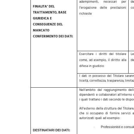
adempimenti, necessari per
d
FINALITA’ DEL
l’erogazione delle prestazioni
co
TRATTAMENTO, BASE
richieste
GIURIDICA E
CONSEGUENZE DEL
MANCATO
CONFERIMENTO DEI DATI:
Esercitare i diritti del titolare
Le
come, ad esempio, il diritto alla
de
difesa in giudizio.
I dati in possesso del Titolare sarann
liceità, correttezza, trasparenza, limit
Nell'ambito del raggiungimento dell
dipendenti e collaboratori all'interno d
i quali trattano i dati secondo le disp
All'esterno della struttura del Titolar
che si occupano di fornire servizi a
autorizzati quali ad esempio:
Professionisti e consule
·
DESTINATARI DEI DATI: