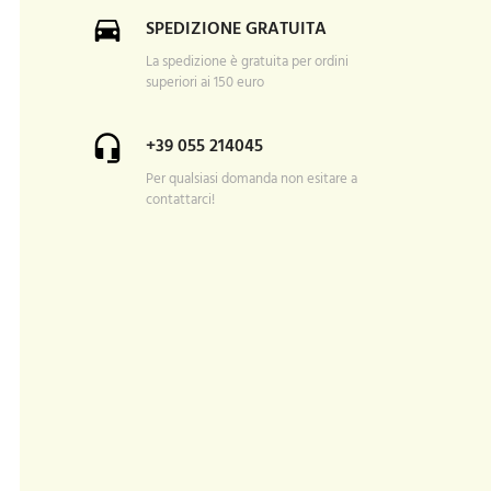
SPEDIZIONE GRATUITA
La spedizione è gratuita per ordini
superiori ai 150 euro
+39 055 214045
Per qualsiasi domanda non esitare a
contattarci!