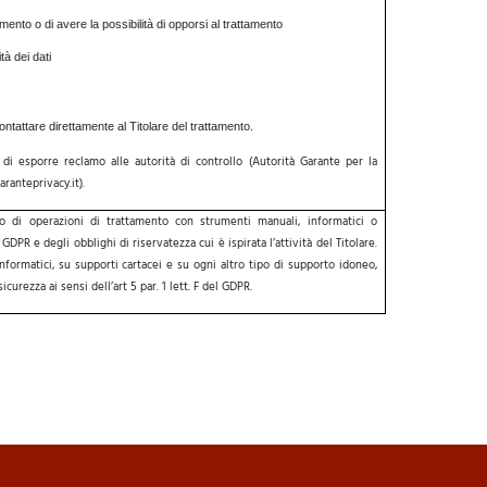
amento o di avere la possibilità di opporsi al trattamento
ità dei dati
contattare direttamente al Titolare del trattamento.
to di esporre reclamo alle autorità di controllo (Autorità Garante per la
ranteprivacy.it
).
to di operazioni di trattamento con strumenti manuali, informatici o
DPR e degli obblighi di riservatezza cui è ispirata l’attività del Titolare.
informatici, su supporti cartacei e su ogni altro tipo di supporto
idoneo,
curezza ai sensi dell’art 5 par. 1 lett. F del GDPR.