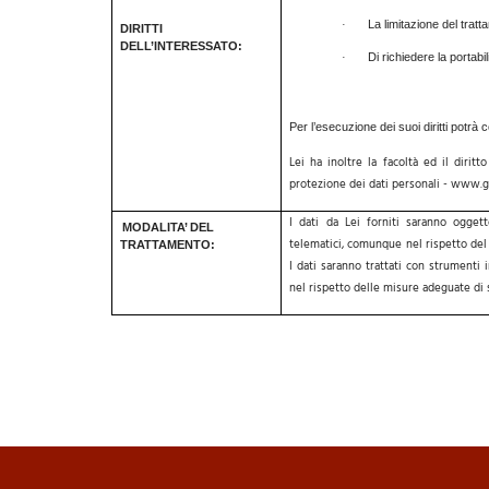
La limitazione del tratt
·
DIRITTI
DELL’INTERESSATO:
Di richiedere la portabil
·
Per l’esecuzione dei suoi diritti potrà 
Lei ha inoltre la facoltà ed il dirit
protezione dei dati personali -
www.ga
I dati da Lei forniti saranno ogget
MODALITA’ DEL
telematici, comunque nel rispetto del G
TRATTAMENTO:
I dati saranno
trattati con strumenti 
nel rispetto delle misure adeguate di si