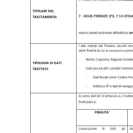
TITOLARE DEL
7 - 50145 FIRENZE (FI)
, P.IVA
0741
TRATTAMENTO:
mezzo email scrivendo all’indirizzo
am
I dati trattati dal Titolare, raccolti
delle finalità di cui al successivo pun
Nome, Cognome, Ragione Sociale 
·
TIPOLOGIA DI DATI
Indirizzo ed altri contatti telefoni
TRATTATI:
·
Dati fiscali come Codice Fis
·
Indirizzo IP e dati di naviga
·
Ai sensi dell’art. 6 lettera b, e, il t
finalizzato a:
FINALITA’
L’esecuzione di tutti gli
A