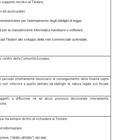
 supporto tecnico al Titolare;
ari ed assicurativi;
 amministrative per l’adempimento degli obblighi di legge;
ti per la manutenzione informatica hardware e software;
i dal Titolare allo sviluppo della rete commerciale aziendale;
dai confini della Comunità Europea
 il periodo strettamente necessario al conseguimento delle finalità sopra
non inferiore a quello dettato da obblighi di natura legale e/o fiscale
ggetti a diffusione né ad alcun processo decisionale interamente
ione.
ei ha sempre diritto di richiedere al Titolare:
ed informazioni
zione (“diritto all’oblio”) dei dati