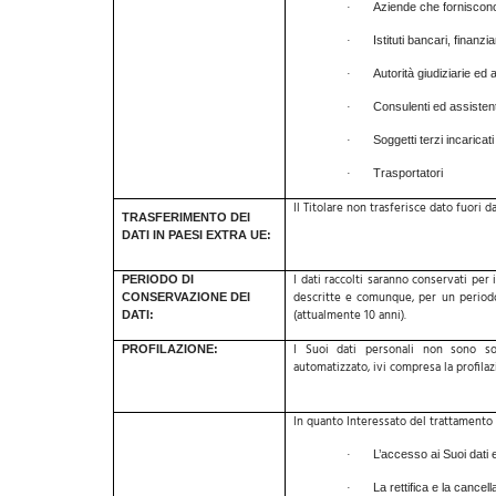
Aziende che forniscono
·
Istituti bancari, finanzi
·
Autorità giudiziarie ed
·
Consulenti ed assisten
·
Soggetti terzi incaricat
·
Trasportatori
·
Il Titolare non trasferisce dato fuori 
TRASFERIMENTO DEI
DATI IN PAESI EXTRA UE:
I dati raccolti saranno conservati per
PERIODO DI
descritte e comunque, per un periodo 
CONSERVAZIONE DEI
(attualmente 10 anni).
DATI:
I Suoi dati personali non sono so
PROFILAZIONE:
automatizzato, ivi compresa la profilaz
In quanto Interessato del trattamento L
L’accesso ai Suoi dati 
·
La rettifica e la cancella
·